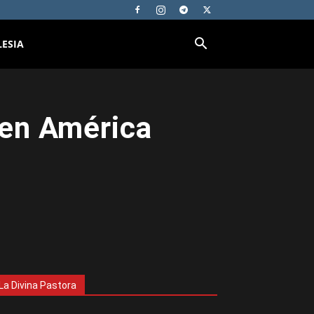
LESIA
 en América
La Divina Pastora