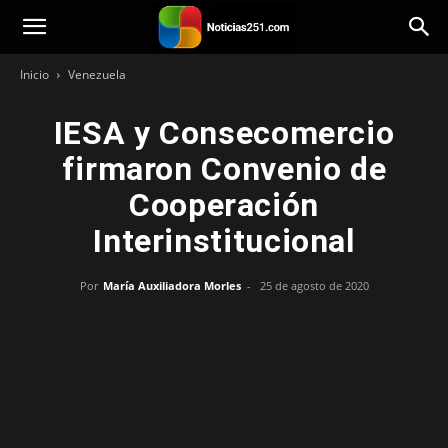
Noticias251
Inicio
Venezuela
IESA y Consecomercio
firmaron Convenio de
Cooperación
Interinstitucional
Por
María Auxiliadora Morles
-
25 de agosto de 2020