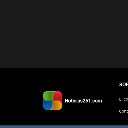
SO
El c
Cont