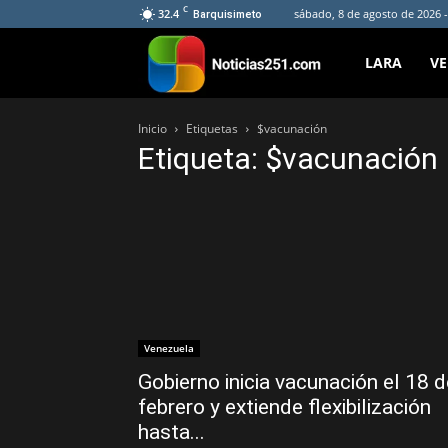
C
32.4
sábado, 8 de agosto de 2026 
Barquisimeto
Noticias251
LARA
V
Inicio
Etiquetas
$vacunación
Etiqueta: $vacunación
Venezuela
Gobierno inicia vacunación el 18 d
febrero y extiende flexibilización
hasta...