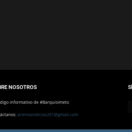
BRE NOSOTROS
S
ódigo informativo de #Barquisimeto
áctanos:
prensanoticias251@gmail.com