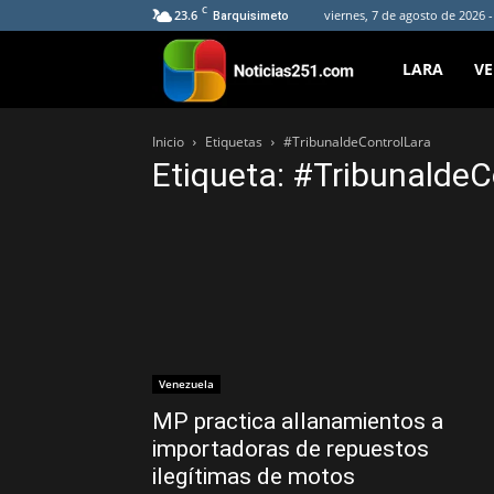
C
23.6
viernes, 7 de agosto de 2026 
Barquisimeto
Noticias251
LARA
V
Inicio
Etiquetas
#TribunaldeControlLara
Etiqueta: #TribunaldeC
Venezuela
MP practica allanamientos a
importadoras de repuestos
ilegítimas de motos