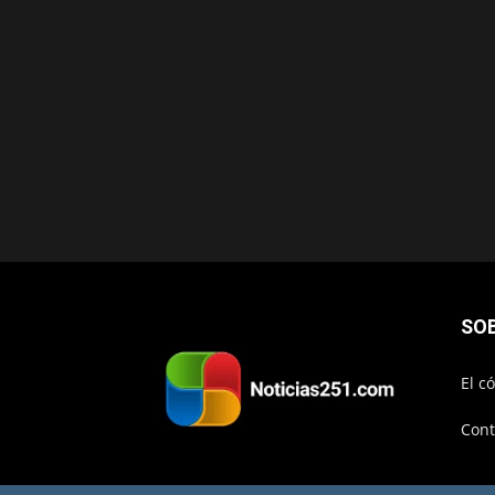
SO
El c
Cont