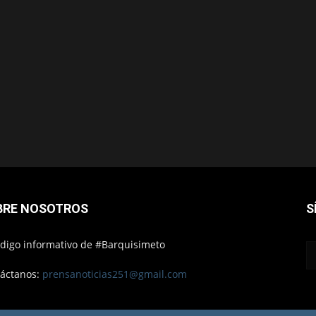
BRE NOSOTROS
S
ódigo informativo de #Barquisimeto
áctanos:
prensanoticias251@gmail.com