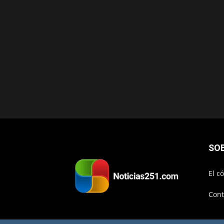
SO
El c
Cont