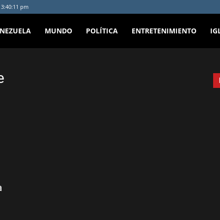
- 3:40:11 pm
ENEZUELA
MUNDO
POLÍTICA
ENTRETENIMIENTO
IG
e
a