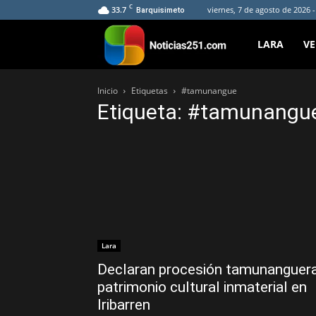
C
33.7
viernes, 7 de agosto de 2026 
Barquisimeto
Noticias251
LARA
V
Inicio
Etiquetas
#tamunangue
Etiqueta: #tamunangu
Lara
Declaran procesión tamunanguer
patrimonio cultural inmaterial en
Iribarren