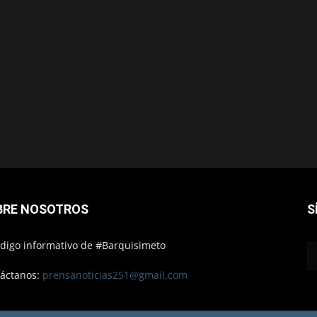
BRE NOSOTROS
S
ódigo informativo de #Barquisimeto
áctanos:
prensanoticias251@gmail.com