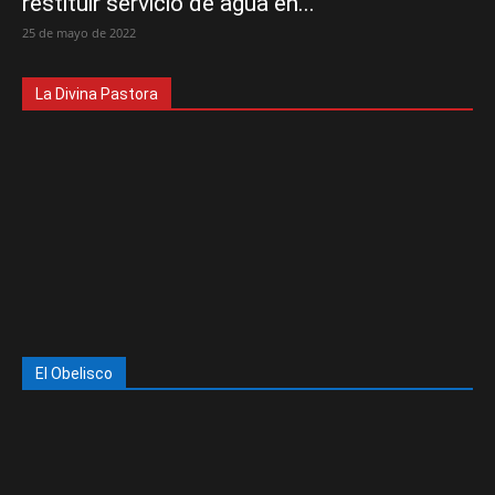
restituir servicio de agua en...
25 de mayo de 2022
La Divina Pastora
El Obelisco