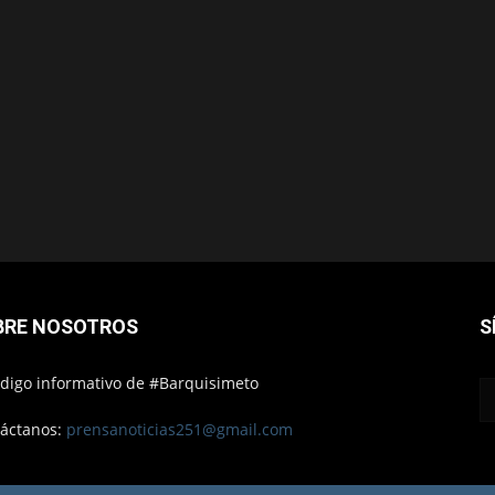
BRE NOSOTROS
S
ódigo informativo de #Barquisimeto
áctanos:
prensanoticias251@gmail.com