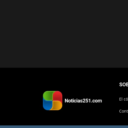
SO
El c
Cont