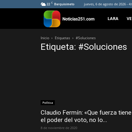
C
22
jueves, 6 de agosto de 2026 - 4
Barquisimeto
Noticias251
LARA
V
Inicio
Etiquetas
#Soluciones
Etiqueta: #Soluciones
Política
Claudio Fermín: «Que fuerza tiene
el poder del voto, no lo...
8 de noviembre de 2020