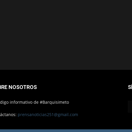
BRE NOSOTROS
S
ódigo informativo de #Barquisimeto
áctanos:
prensanoticias251@gmail.com