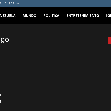
6 - 10:19:25 pm
ENEZUELA
MUNDO
POLÍTICA
ENTRETENIMIENTO
IG
sgo
a
en