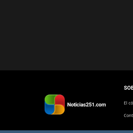
SO
El c
Cont