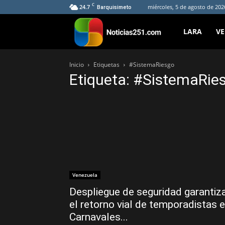
C
24.7
miércoles, 5 de agosto de 202
Barquisimeto
Noticias251
LARA
V
Inicio
Etiquetas
#SistemaRiesgo
Etiqueta: #SistemaRie
Venezuela
Despliegue de seguridad garantiz
el retorno vial de temporadistas 
Carnavales...