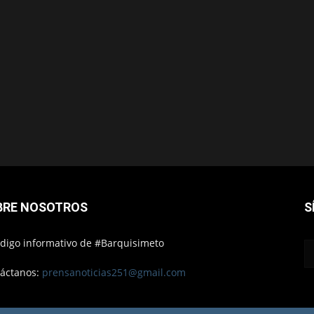
BRE NOSOTROS
S
ódigo informativo de #Barquisimeto
áctanos:
prensanoticias251@gmail.com