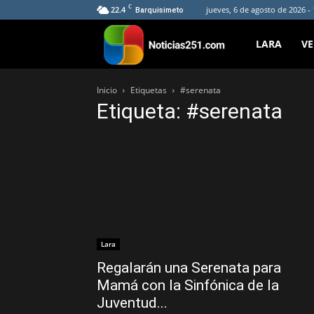
C
22.4
jueves, 6 de agosto de 2026 -
Barquisimeto
Noticias251
LARA
V
Inicio
Etiquetas
#serenata
Etiqueta: #serenata
Lara
Regalarán una Serenata para
Mamá con la Sinfónica de la
Juventud...