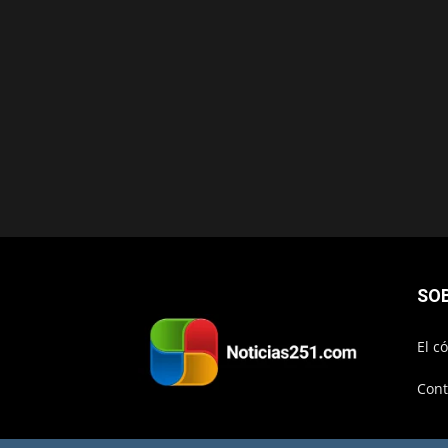
SO
El c
Cont