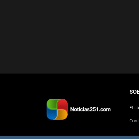
SO
El c
Cont