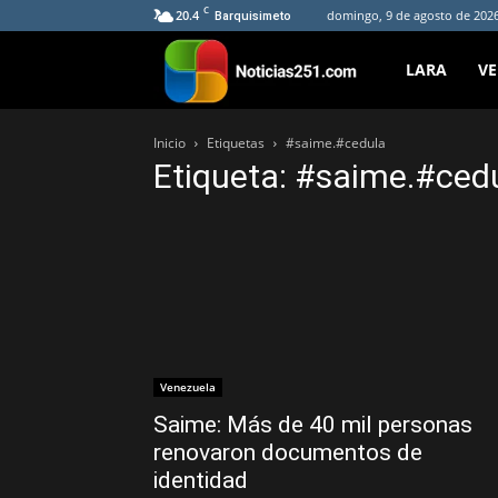
C
20.4
domingo, 9 de agosto de 2026
Barquisimeto
Noticias251
LARA
V
Inicio
Etiquetas
#saime.#cedula
Etiqueta: #saime.#ced
Venezuela
Saime: Más de 40 mil personas
renovaron documentos de
identidad