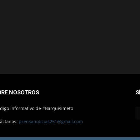
BRE NOSOTROS
S
ódigo informativo de #Barquisimeto
áctanos:
prensanoticias251@gmail.com