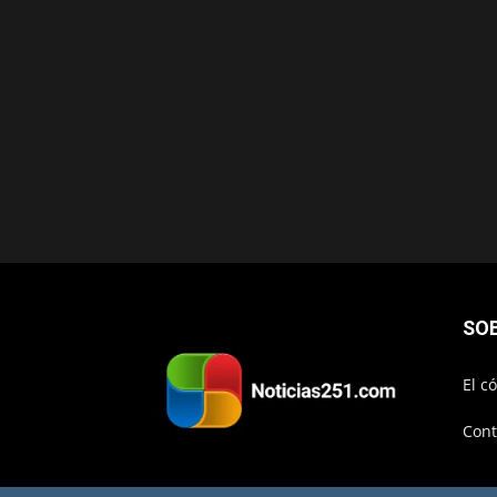
SO
El c
Cont