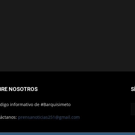
BRE NOSOTROS
S
ódigo informativo de #Barquisimeto
áctanos:
prensanoticias251@gmail.com