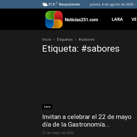
C
21.9
jueves, 6 de agosto de 2026 -
Barquisimeto
Noticias251
LARA
V
Inicio
Etiquetas
#sabores
Etiqueta: #sabores
Lara
Invitan a celebrar el 22 de mayo
día de la Gastronomía...
21 de mayo de 2024