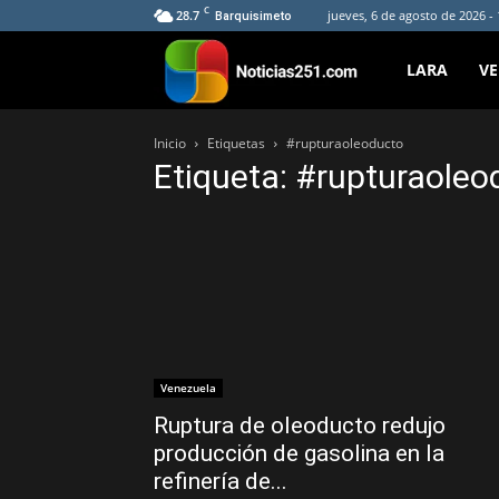
C
28.7
jueves, 6 de agosto de 2026 -
Barquisimeto
Noticias251
LARA
V
Inicio
Etiquetas
#rupturaoleoducto
Etiqueta: #rupturaoleo
Venezuela
Ruptura de oleoducto redujo
producción de gasolina en la
refinería de...