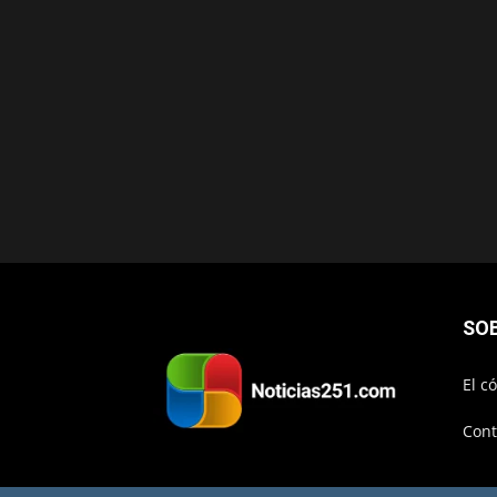
SO
El c
Cont