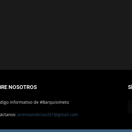
BRE NOSOTROS
S
ódigo informativo de #Barquisimeto
áctanos:
prensanoticias251@gmail.com