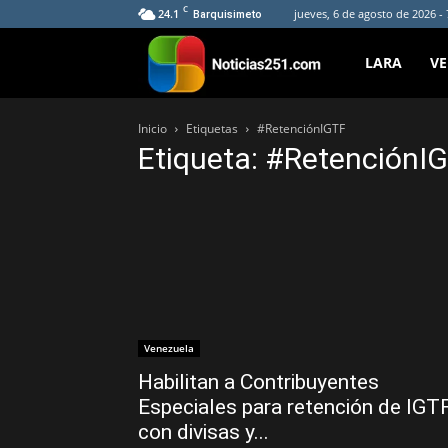
C
24.1
jueves, 6 de agosto de 2026 -
Barquisimeto
Noticias251
LARA
V
Inicio
Etiquetas
#RetenciónIGTF
Etiqueta: #RetenciónI
Venezuela
Habilitan a Contribuyentes
Especiales para retención de IGT
con divisas y...