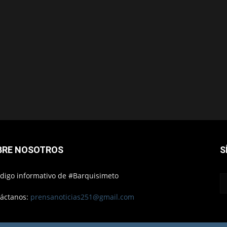
BRE NOSOTROS
S
ódigo informativo de #Barquisimeto
áctanos:
prensanoticias251@gmail.com