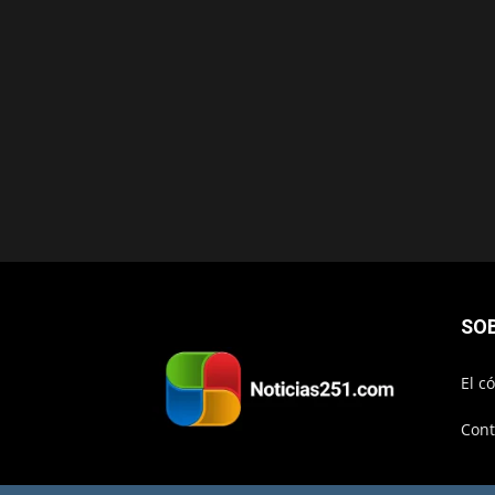
SO
El c
Cont