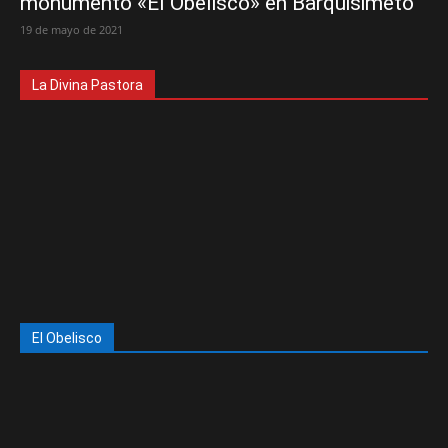
monumento «El Obelisco» en Barquisimeto
19 de mayo de 2021
La Divina Pastora
El Obelisco