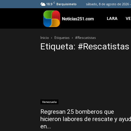
C
18.9
sábado, 8 de agosto de 2026 -
Barquisimeto
Noticias251
LARA
V
Inicio
Etiquetas
#Rescatistas
Etiqueta: #Rescatistas
Venezuela
Regresan 25 bomberos que
hicieron labores de rescate y ayu
en...