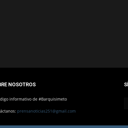
BRE NOSOTROS
S
ódigo informativo de #Barquisimeto
áctanos:
prensanoticias251@gmail.com