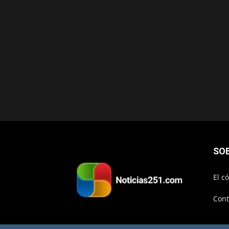
SO
El c
Cont