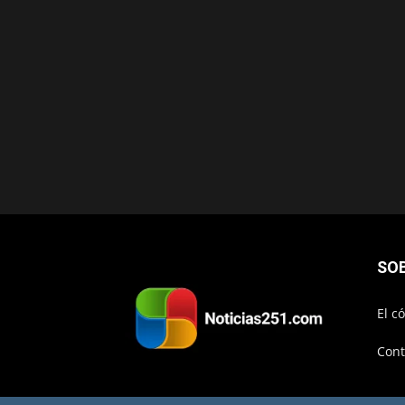
SO
El c
Cont