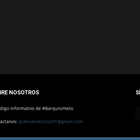
BRE NOSOTROS
S
ódigo informativo de #Barquisimeto
áctanos:
prensanoticias251@gmail.com