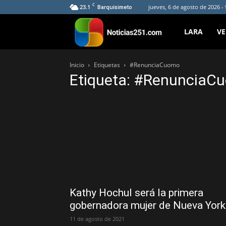
C
23.1
jueves, 6 de agosto de 2026 -
Barquisimeto
Noticias251
LARA
V
Inicio
Etiquetas
#RenunciaCuomo
Etiqueta: #RenunciaC
Kathy Hochul será la primera
gobernadora mujer de Nueva York
11 de agosto de 2021