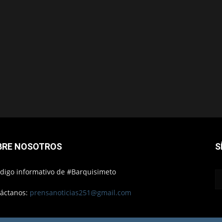
BRE NOSOTROS
S
ódigo informativo de #Barquisimeto
áctanos:
prensanoticias251@gmail.com