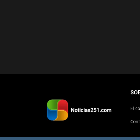
SO
El c
Cont