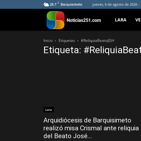
C
28.7
jueves, 6 de agosto de 2026 -
Barquisimeto
Noticias251
LARA
V
Inicio
Etiquetas
#ReliquiaBeatoJGH
Etiqueta: #ReliquiaBe
Lara
Arquidiócesis de Barquisimeto
realizó misa Crismal ante reliquia
del Beato José...