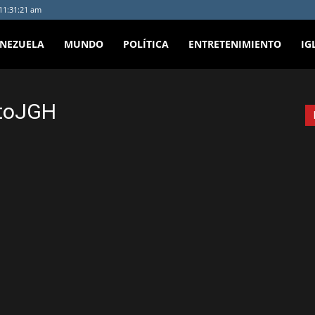
 11:31:21 am
ENEZUELA
MUNDO
POLÍTICA
ENTRETENIMIENTO
IG
atoJGH