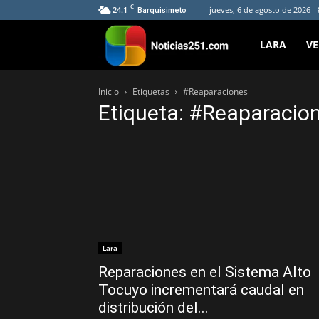
C
24.1
jueves, 6 de agosto de 2026 -
Barquisimeto
Noticias251
LARA
V
Inicio
Etiquetas
#Reaparaciones
Etiqueta: #Reaparacio
Lara
Reparaciones en el Sistema Alto
Tocuyo incrementará caudal en
distribución del...