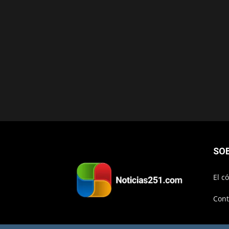
SO
El c
Cont