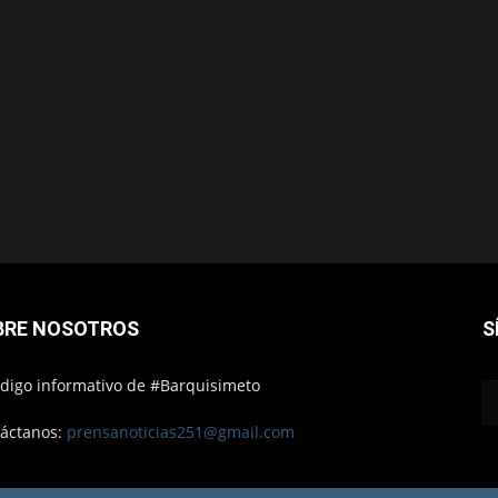
BRE NOSOTROS
S
ódigo informativo de #Barquisimeto
áctanos:
prensanoticias251@gmail.com