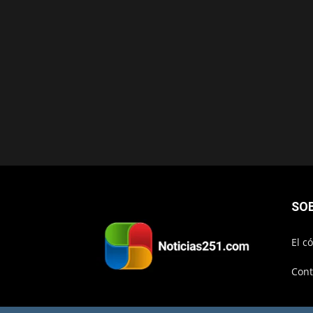
SO
El c
Cont