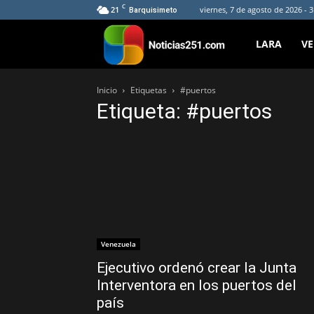
C
21
viernes, 7 de agosto de 2026 - 
Barquisimeto
Noticias251
LARA
V
Inicio
Etiquetas
#puertos
Etiqueta: #puertos
Venezuela
Ejecutivo ordenó crear la Junta
Interventora en los puertos del
país