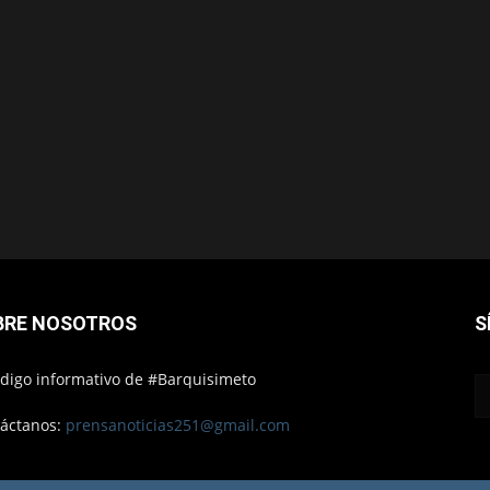
BRE NOSOTROS
S
ódigo informativo de #Barquisimeto
áctanos:
prensanoticias251@gmail.com