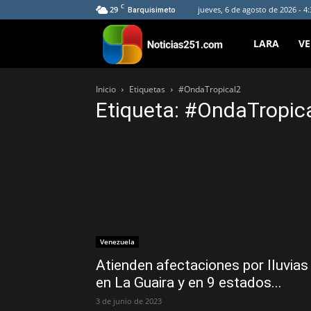
C
29
jueves, 6 de agosto de 2026 - 4
Barquisimeto
Noticias251
LARA
V
Inicio
Etiquetas
#OndaTropical2
Etiqueta: #OndaTropic
Venezuela
Atienden afectaciones por lluvias
en La Guaira y en 9 estados...
3 de junio de 2023