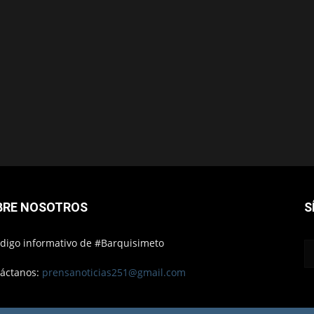
BRE NOSOTROS
S
ódigo informativo de #Barquisimeto
áctanos:
prensanoticias251@gmail.com