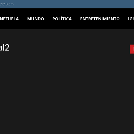
:31:18 pm
ENEZUELA
MUNDO
POLÍTICA
ENTRETENIMIENTO
IG
al2