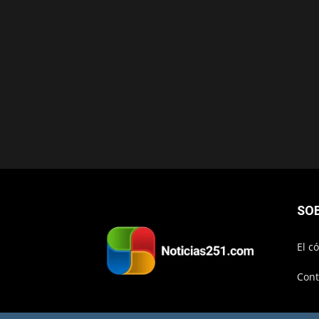
SO
El c
Cont