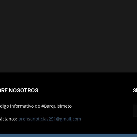
BRE NOSOTROS
S
ódigo informativo de #Barquisimeto
áctanos:
prensanoticias251@gmail.com