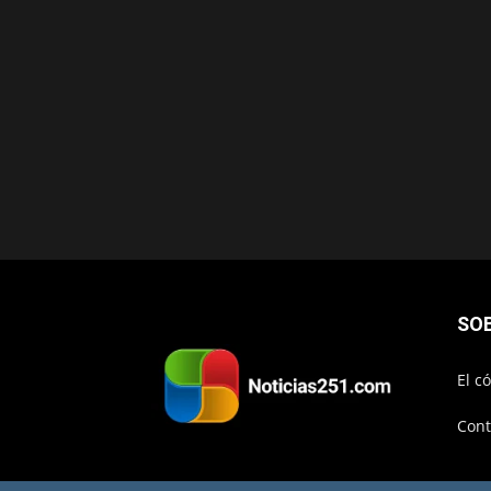
SO
El c
Cont