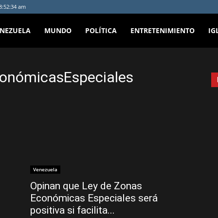
 8:52:34 am
ENEZUELA
MUNDO
POLÍTICA
ENTRETENIMIENTO
IG
conómicasEspeciales
Venezuela
Opinan que Ley de Zonas
Económicas Especiales será
positiva si facilita...