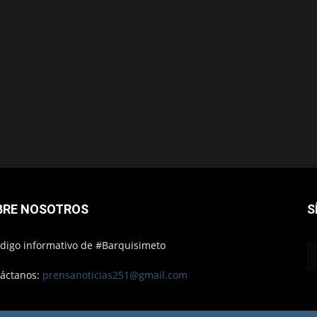
BRE NOSOTROS
S
ódigo informativo de #Barquisimeto
áctanos:
prensanoticias251@gmail.com