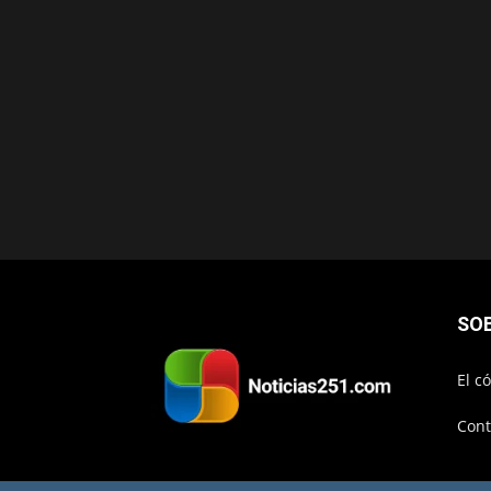
SO
El c
Cont