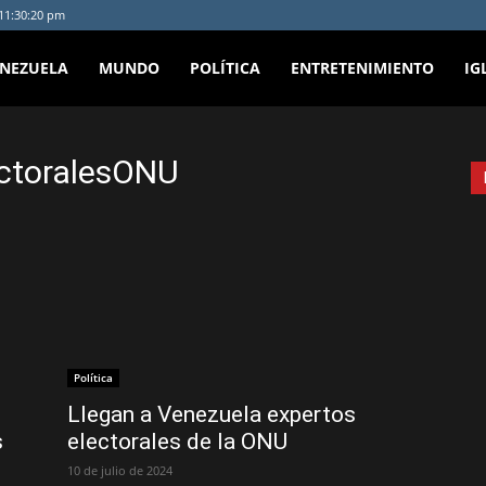
 11:30:20 pm
ENEZUELA
MUNDO
POLÍTICA
ENTRETENIMIENTO
IG
ectoralesONU
Política
Llegan a Venezuela expertos
s
electorales de la ONU
10 de julio de 2024