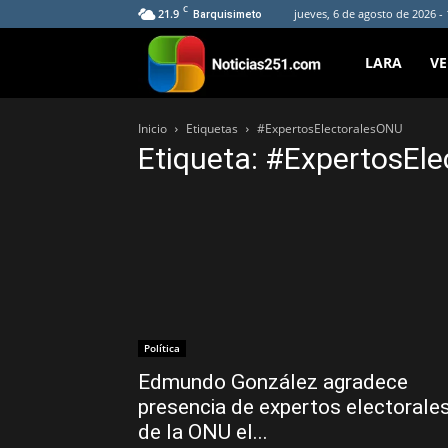
C
21.9
jueves, 6 de agosto de 2026 -
Barquisimeto
Noticias251
LARA
V
Inicio
Etiquetas
#ExpertosElectoralesONU
Etiqueta: #ExpertosEl
Política
Edmundo González agradece
presencia de expertos electorale
de la ONU el...