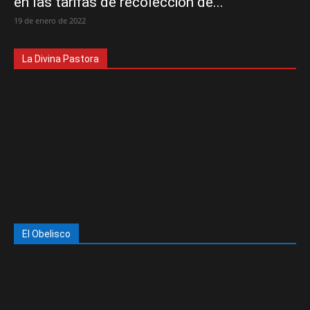
en las tarifas de recolección de...
19 de enero de 2022
La Divina Pastora
El Obelisco