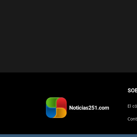
SO
El c
Cont