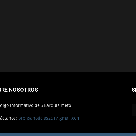
BRE NOSOTROS
S
ódigo informativo de #Barquisimeto
áctanos:
prensanoticias251@gmail.com