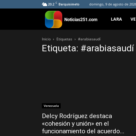
C
20.2
domingo, 9 de agosto de 2026
Barquisimeto
Noticias251
LARA
V
Inicio
Etiquetas
#arabiasaudí
Etiqueta: #arabiasaudí
Venezuela
Delcy Rodríguez destaca
«cohesión y unión» en el
funcionamiento del acuerdo...