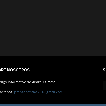
BRE NOSOTROS
S
ódigo informativo de #Barquisimeto
áctanos:
prensanoticias251@gmail.com