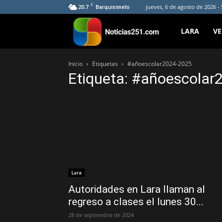
C
20.7
jueves, 6 de agosto de 2026 -
Barquisimeto
Noticias251
LARA
V
Inicio
Etiquetas
#añoescolar2024-2025
Etiqueta: #añoescolar
Lara
Autoridades en Lara llaman al
regreso a clases el lunes 30...
28 de septiembre de 2024