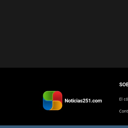
SO
El c
Cont