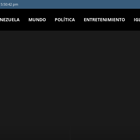
- 5:50:42 pm
ENEZUELA
MUNDO
POLÍTICA
ENTRETENIMIENTO
IG
cipal
Política
Personalidad
Paisajes
Opinión
Música
Lara
etenimiento
Economía
Destacada
Deportes
Cocina
Citas