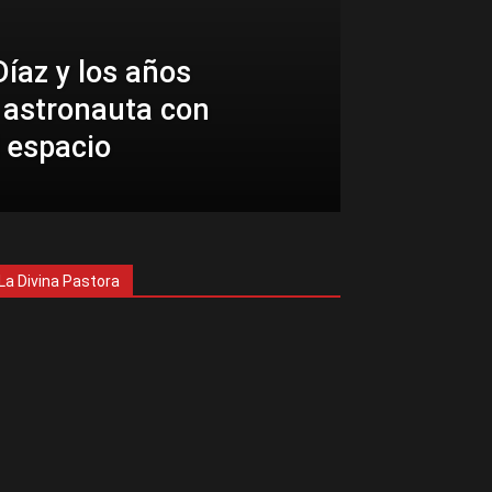
íaz y los años
 astronauta con
 espacio
La Divina Pastora