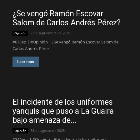
¿Se vengó Ramón Escovar
Salom de Carlos Andrés Pérez?
7 de septiembre de 2025
Opinión
#07Sep | #Opinión | ¿Se vengó Ramón Escovar Salom de
Carlos Andrés Pérez
Leer más
El incidente de los uniformes
yanquis que puso a La Guaira
bajo amenaza de...
31 de agosto de 2025
Opinión
#31Agos | #Opinión | El incidente de los uniformes