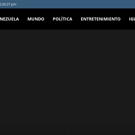
 6:20:27 pm
ENEZUELA
MUNDO
POLÍTICA
ENTRETENIMIENTO
IG
cipal
Política
Personalidad
Paisajes
Opinión
Música
Lara
etenimiento
Economía
Destacada
Deportes
Cocina
Citas