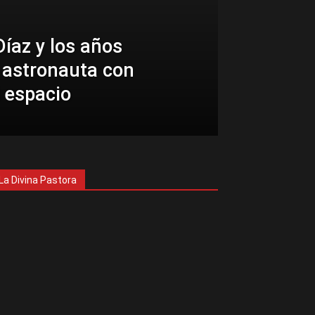
íaz y los años
 astronauta con
 espacio
La Divina Pastora