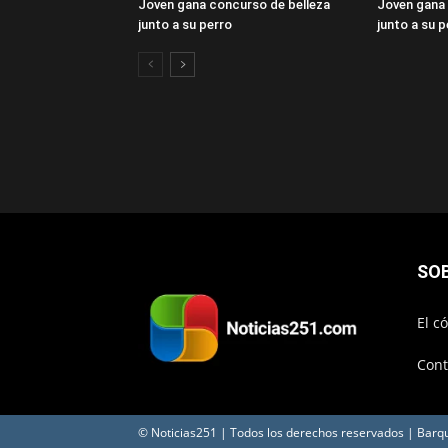
Joven gana concurso de belleza
Joven gana 
junto a su perro
junto a su p
SO
El c
Cont
© Noticias251 | Todos los derechos reservados | Barq