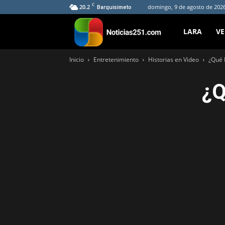
C
20.2
domingo, 9 de agosto de 2026
Barquisimeto
Noticias251
LARA
V
Inicio
Entretenimiento
Historias en Video
¿Qué 
¿Q