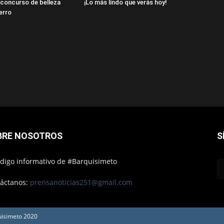
concurso de belleza
¡Lo más lindo que verás hoy!
erro
BRE NOSOTROS
S
ódigo informativo de #Barquisimeto
áctanos:
prensanoticias251@gmail.com
uisimeto 2020