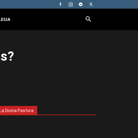
LESIA
es?
La Divina Pastora