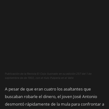
Publicación de la Revista El Cojo ilustrado en su edición 257 del 1 de
septiembre de de 1902, con el tíulo Pulpería en el Valle
A pesar de que eran cuatro los asaltantes que
buscaban robarle el dinero, el joven José Antonio
desmontó rápidamente de la mula para confrontar a