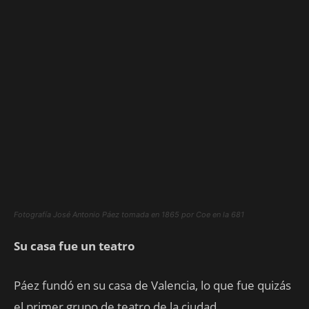
Fotografía José Antonio Páez tomada en 1865 por Coe en la 681
Su casa fue un teatro
Páez fundó en su casa de Valencia, lo que fue quizás
el primer grupo de teatro de la ciudad,