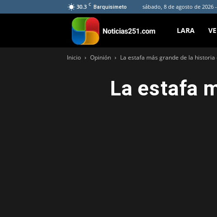
C
30.3
sábado, 8 de agosto de 2026 
Barquisimeto
Noticias251
LARA
V
Inicio
Opinión
La estafa más grande de la historia
La estafa m