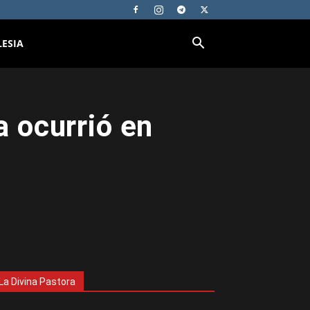
LESIA
a ocurrió en
La Divina Pastora