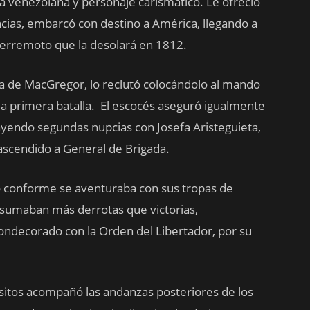
ta venezolana y personaje carismático. Le ofreció
ncias, embarcó con destino a América, llegando a
terremoto que la desolará en 1812.
ia de MacGregor, lo reclutó colocándolo al mando
 la primera batalla. El escocés aseguró igualmente
rayendo segundas nupcias con Josefa Aristeguieta,
l ascendido a General de Brigada.
o conforme se aventuraba con sus tropas de
es sumaban más derrotas que victorias,
ondecorado con la Orden del Libertador, por su
itos acompañó las andanzas posteriores de los