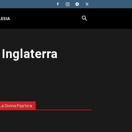
LESIA
 Inglaterra
La Divina Pastora