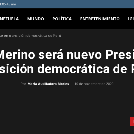
 1:05:45 am
ENEZUELA
MUNDO
POLÍTICA
ENTRETENIMIENTO
IG
e en transición democrática de Perú
erino será nuevo Pres
nsición democrática de 
Por
María Auxiliadora Morles
-
10 de noviembre de 2020