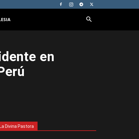
LESIA
idente en
Perú
La Divina Pastora