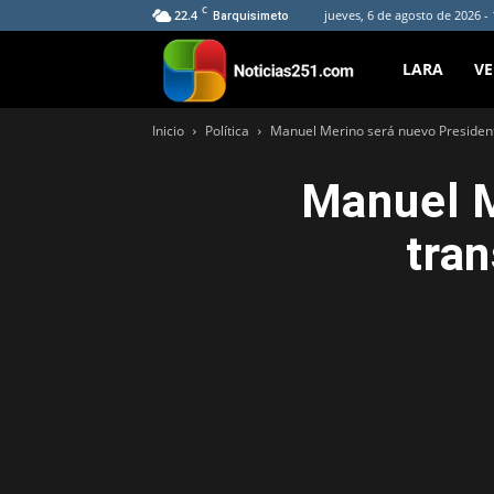
C
22.4
jueves, 6 de agosto de 2026 -
Barquisimeto
Noticias251
LARA
V
Inicio
Política
Manuel Merino será nuevo President
Manuel M
tra