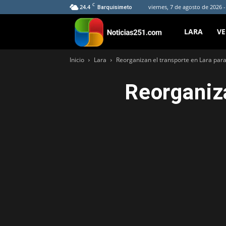
C
24.4
viernes, 7 de agosto de 2026 
Barquisimeto
Noticias251
LARA
V
Inicio
Lara
Reorganizan el transporte en Lara par
Reorganiza