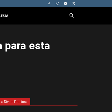
LESIA
a para esta
La Divina Pastora