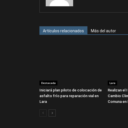
Artículos relacionados
Más del autor
Destacada
Lara
Iniciará plan piloto de colocación de
Realizan el
asfalto frío para reparación vial en
Cambio Cli
Lara
Comuna en 