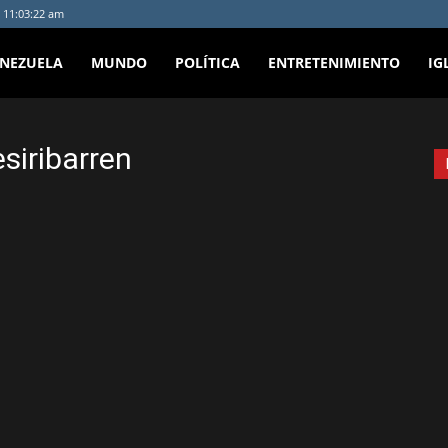
- 11:03:22 am
ENEZUELA
MUNDO
POLÍTICA
ENTRETENIMIENTO
IG
siribarren