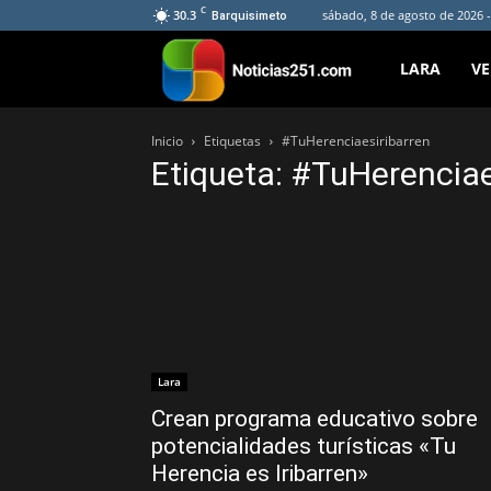
C
30.3
sábado, 8 de agosto de 2026 
Barquisimeto
Noticias251
LARA
V
Inicio
Etiquetas
#TuHerenciaesiribarren
Etiqueta: #TuHerenciae
Lara
Crean programa educativo sobre
potencialidades turísticas «Tu
Herencia es Iribarren»