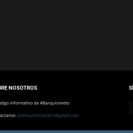
BRE NOSOTROS
S
ódigo informativo de #Barquisimeto
áctanos:
prensanoticias251@gmail.com