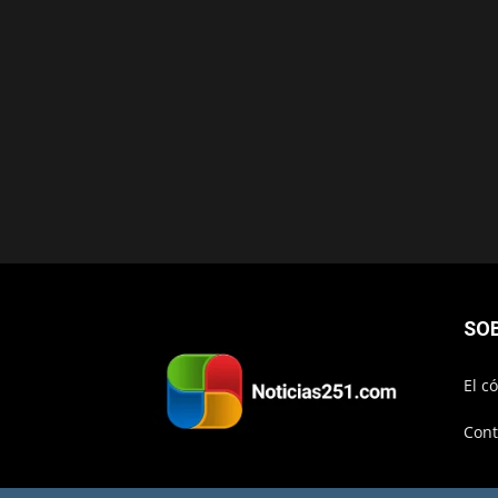
SO
El c
Cont