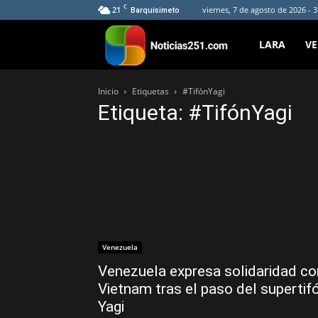
C
21
viernes, 7 de agosto de 2026 - 
Barquisimeto
Noticias251
LARA
V
Inicio
Etiquetas
#TifónYagi
Etiqueta: #TifónYagi
Venezuela
Venezuela expresa solidaridad co
Vietnam tras el paso del supertif
Yagi