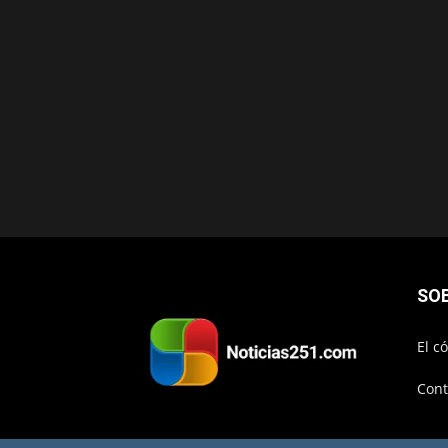
SO
El c
Cont