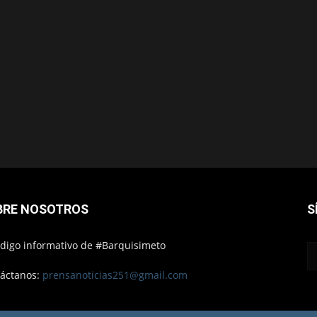
BRE NOSOTROS
S
ódigo informativo de #Barquisimeto
áctanos:
prensanoticias251@gmail.com