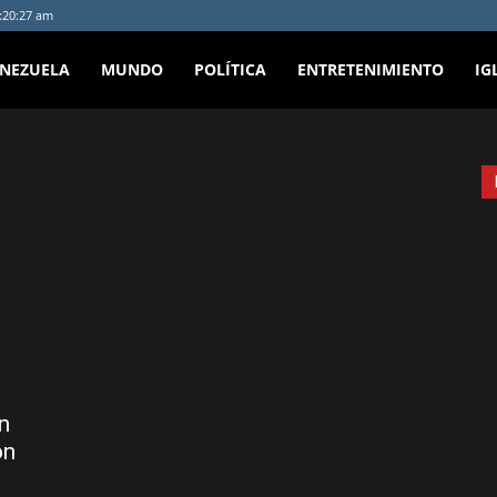
3:20:27 am
ENEZUELA
MUNDO
POLÍTICA
ENTRETENIMIENTO
IG
n
ón