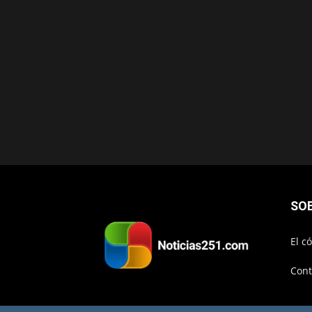
SO
El c
Cont