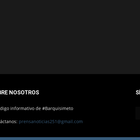
BRE NOSOTROS
S
ódigo informativo de #Barquisimeto
áctanos:
prensanoticias251@gmail.com