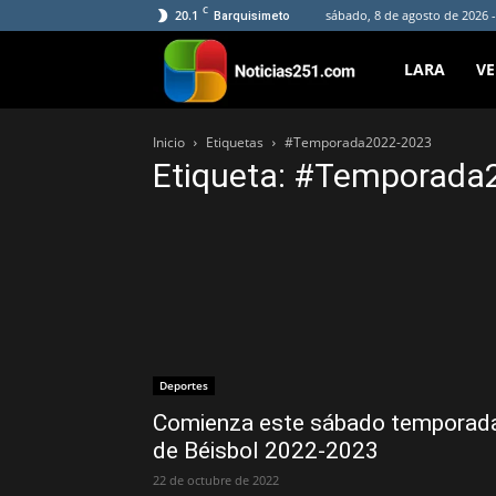
C
20.1
sábado, 8 de agosto de 2026 -
Barquisimeto
Noticias251
LARA
V
Inicio
Etiquetas
#Temporada2022-2023
Etiqueta: #Temporada
Deportes
Comienza este sábado temporad
de Béisbol 2022-2023
22 de octubre de 2022