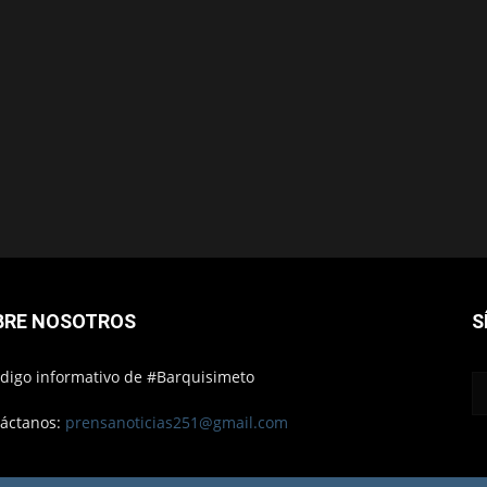
BRE NOSOTROS
S
ódigo informativo de #Barquisimeto
áctanos:
prensanoticias251@gmail.com