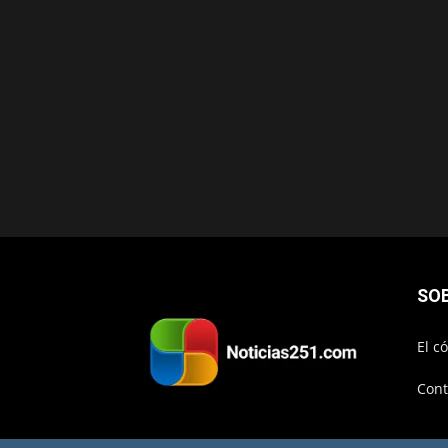
SO
El c
Cont