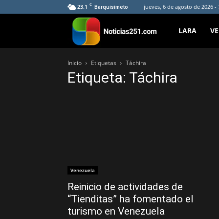
C
23.1
jueves, 6 de agosto de 2026 -
Barquisimeto
Noticias251
LARA
V
Inicio
Etiquetas
Táchira
Etiqueta: Táchira
Venezuela
Reinicio de actividades de
“Tienditas” ha fomentado el
turismo en Venezuela