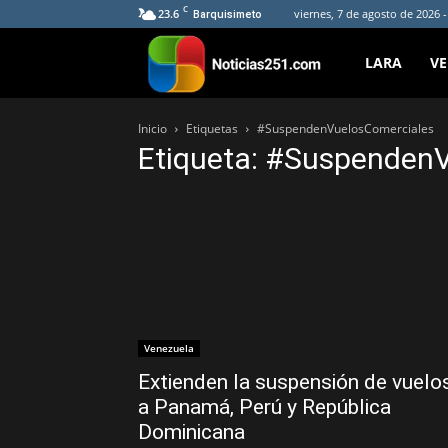
C
23.6
viernes, 7 de agosto de 2026 
Barquisimeto
Noticias251
LARA
V
Inicio
Etiquetas
#SuspendenVuelosComerciales
Etiqueta: #Suspenden
Venezuela
Extienden la suspensión de vuelo
a Panamá, Perú y República
Dominicana