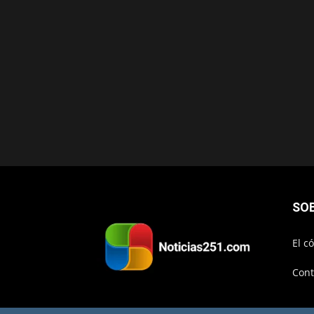
SO
El c
Cont