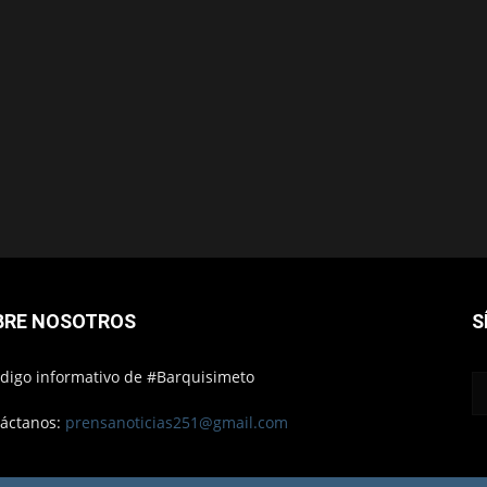
BRE NOSOTROS
S
ódigo informativo de #Barquisimeto
áctanos:
prensanoticias251@gmail.com