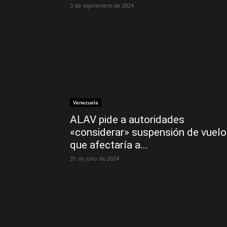
3 de septiembre de 2024
Venezuela
ALAV pide a autoridades
«considerar» suspensión de vuel
que afectaría a...
31 de julio de 2024