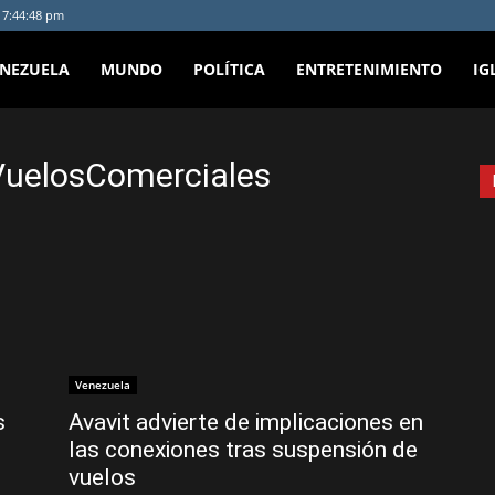
- 7:44:48 pm
ENEZUELA
MUNDO
POLÍTICA
ENTRETENIMIENTO
IG
VuelosComerciales
Venezuela
s
Avavit advierte de implicaciones en
las conexiones tras suspensión de
vuelos