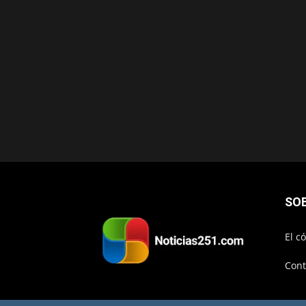
SO
El c
Cont