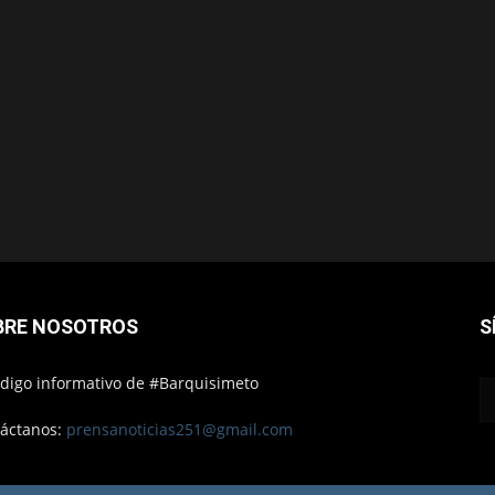
BRE NOSOTROS
S
ódigo informativo de #Barquisimeto
áctanos:
prensanoticias251@gmail.com