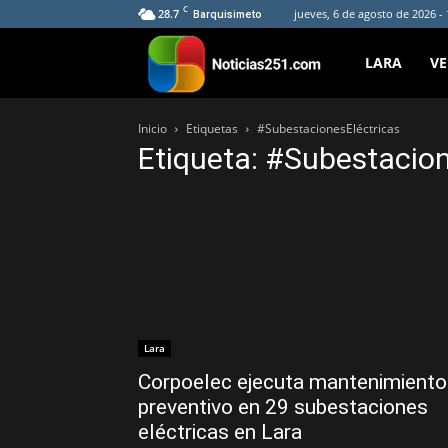
C
28.7
jueves, 6 de agosto de 2026 -
Barquisimeto
Noticias251
LARA
V
Inicio
Etiquetas
#SubestacionesEléctricas
Etiqueta: #Subestacion
Lara
Corpoelec ejecuta mantenimiento
preventivo en 29 subestaciones
eléctricas en Lara