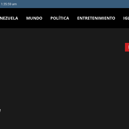
 1:35:59 am
ENEZUELA
MUNDO
POLÍTICA
ENTRETENIMIENTO
IG
e