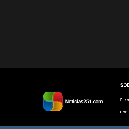
SO
El c
Cont