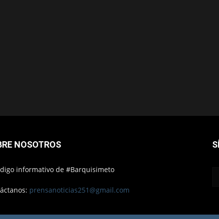
BRE NOSOTROS
S
ódigo informativo de #Barquisimeto
áctanos:
prensanoticias251@gmail.com