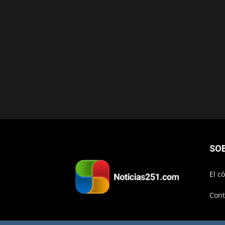
SO
El c
Cont