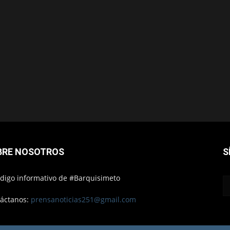
BRE NOSOTROS
S
ódigo informativo de #Barquisimeto
áctanos:
prensanoticias251@gmail.com