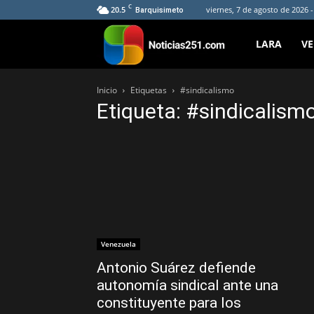
C
20.5
viernes, 7 de agosto de 2026 
Barquisimeto
Noticias251
LARA
V
Inicio
Etiquetas
#sindicalismo
Etiqueta: #sindicalism
Venezuela
Antonio Suárez defiende
autonomía sindical ante una
constituyente para los