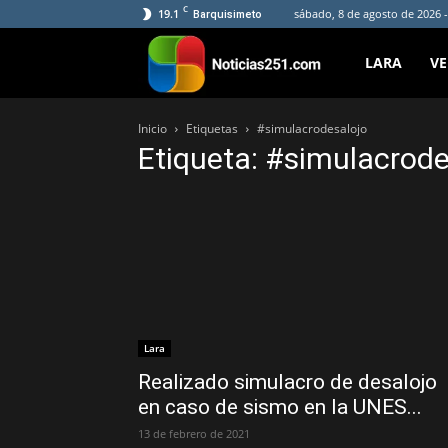
C
19.1
sábado, 8 de agosto de 2026 -
Barquisimeto
Noticias251
LARA
V
Inicio
Etiquetas
#simulacrodesalojo
Etiqueta: #simulacrode
Lara
Realizado simulacro de desalojo
en caso de sismo en la UNES...
13 de febrero de 2021