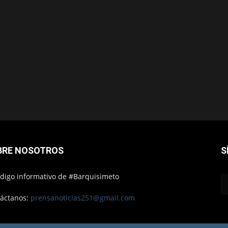
BRE NOSOTROS
S
ódigo informativo de #Barquisimeto
áctanos:
prensanoticias251@gmail.com