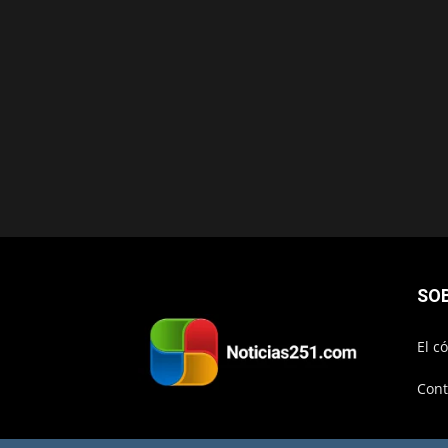
SO
El c
Cont