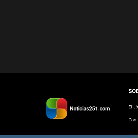
SO
El c
Cont