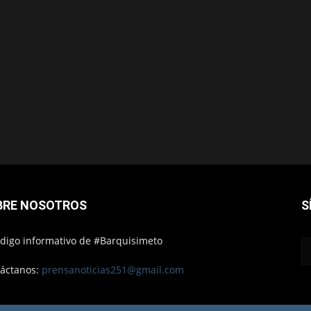
BRE NOSOTROS
S
ódigo informativo de #Barquisimeto
áctanos:
prensanoticias251@gmail.com