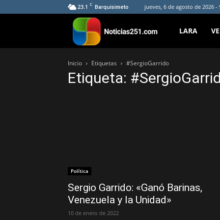
C
23.1
jueves, 6 de agosto de 2026 -
Barquisimeto
Noticias251
LARA
V
Inicio
Etiquetas
#SergioGarrido
Etiqueta: #SergioGarri
Política
Sergio Garrido: «Ganó Barinas,
Venezuela y la Unidad»
10 de enero de 2022