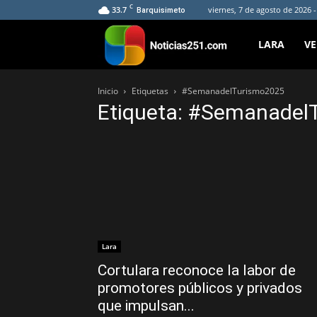
C
33.7
viernes, 7 de agosto de 2026 
Barquisimeto
Noticias251
LARA
V
Inicio
Etiquetas
#SemanadelTurismo2025
Etiqueta: #Semanadel
Lara
Cortulara reconoce la labor de
promotores públicos y privados
que impulsan...