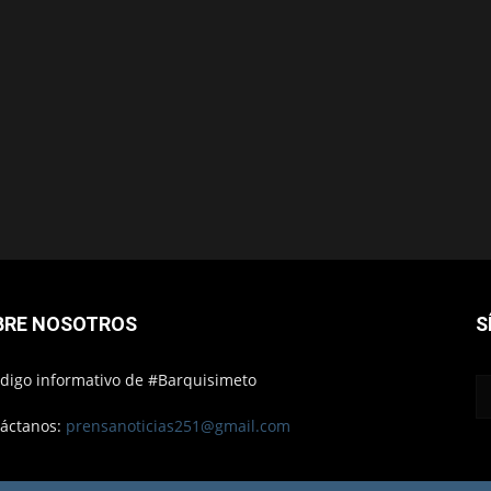
BRE NOSOTROS
S
ódigo informativo de #Barquisimeto
áctanos:
prensanoticias251@gmail.com