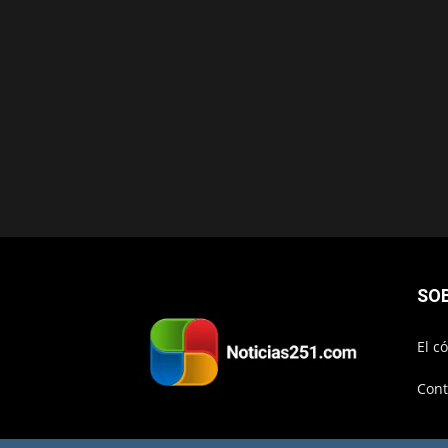
SO
El c
Cont