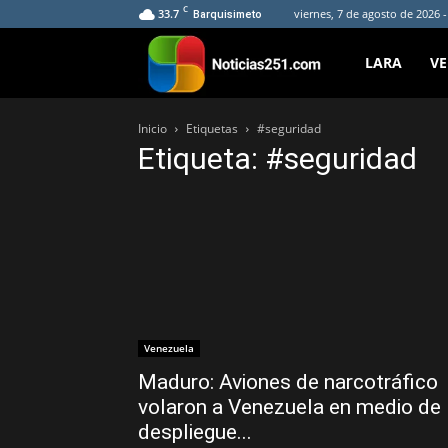
C
33.7
viernes, 7 de agosto de 2026 
Barquisimeto
Noticias251
LARA
V
Inicio
Etiquetas
#seguridad
Etiqueta: #seguridad
Venezuela
Maduro: Aviones de narcotráfico
volaron a Venezuela en medio de
despliegue...