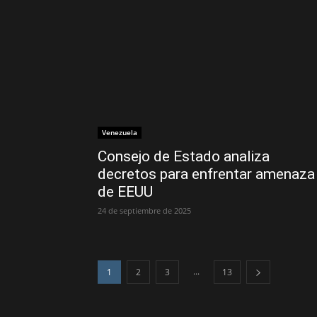
Venezuela
Consejo de Estado analiza
decretos para enfrentar amenaza
de EEUU
24 de septiembre de 2025
...
1
2
3
13