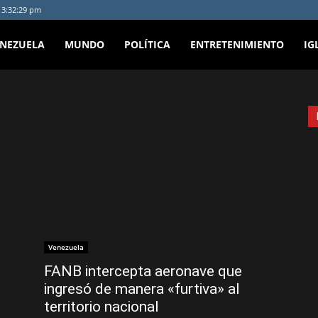
- 3:32:29 pm
ENEZUELA
MUNDO
POLÍTICA
ENTRETENIMIENTO
IG
Venezuela
FANB intercepta aeronave que
ingresó de manera «furtiva» al
territorio nacional