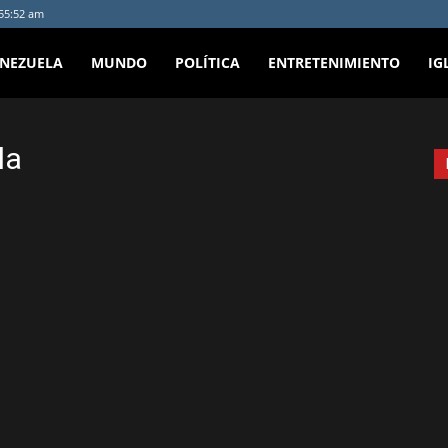
:55:52 am
ENEZUELA
MUNDO
POLÍTICA
ENTRETENIMIENTO
IG
la