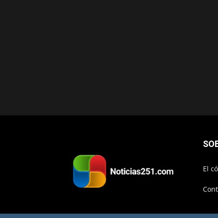
SO
El c
Cont