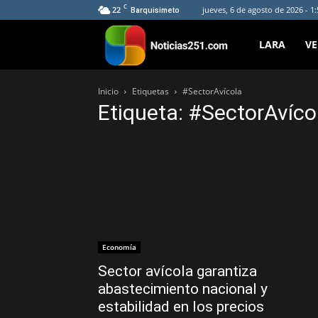
C
22
jueves, 6 de agosto de 2026 - 1
Barquisimeto
Noticias251
LARA
V
Inicio
Etiquetas
#SectorAvícola
Etiqueta: #SectorAvíco
Economía
Sector avícola garantiza
abastecimiento nacional y
estabilidad en los precios