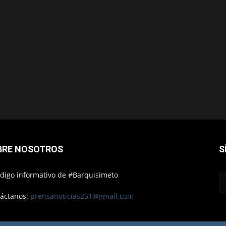
BRE NOSOTROS
S
ódigo informativo de #Barquisimeto
áctanos:
prensanoticias251@gmail.com