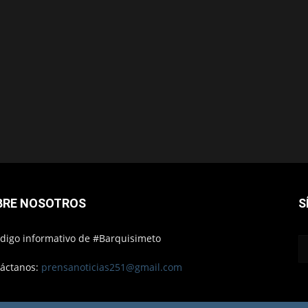
BRE NOSOTROS
S
ódigo informativo de #Barquisimeto
áctanos:
prensanoticias251@gmail.com