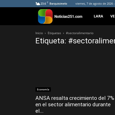
C
23.6
viernes, 7 de agosto de 2026 
Barquisimeto
Noticias251
LARA
V
Inicio
Etiquetas
#sectoralimentario
Etiqueta: #sectoralime
Economía
ANSA resalta crecimiento del 7%
en el sector alimentario durante
el...