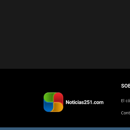
SO
El c
Cont