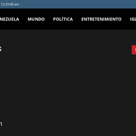
- 12:33:48 am
ENEZUELA
MUNDO
POLÍTICA
ENTRETENIMIENTO
IG
s
n