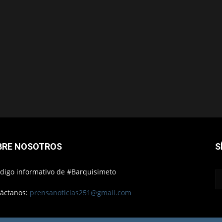
BRE NOSOTROS
S
ódigo informativo de #Barquisimeto
áctanos:
prensanoticias251@gmail.com