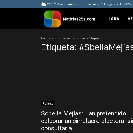
C
21.9
viernes, 7 de agosto de 2026 
Barquisimeto
Noticias251
LARA
V
Inicio
Etiquetas
#SbellaMejías
Etiqueta: #SbellaMejía
Política
Sobella Mejías: Han pretendido
celebrar un simulacro electoral si
consultar a...