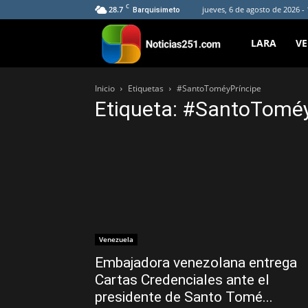
C
28.7
jueves, 6 de agosto de 2026 -
Barquisimeto
Noticias251
LARA
V
Inicio
Etiquetas
#SantoToméyPríncipe
Etiqueta: #SantoToméy
Venezuela
Embajadora venezolana entrega
Cartas Credenciales ante el
presidente de Santo Tomé...