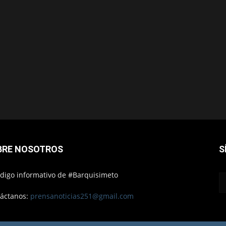
BRE NOSOTROS
S
ódigo informativo de #Barquisimeto
áctanos:
prensanoticias251@gmail.com