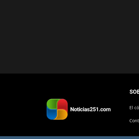
SO
El c
Cont