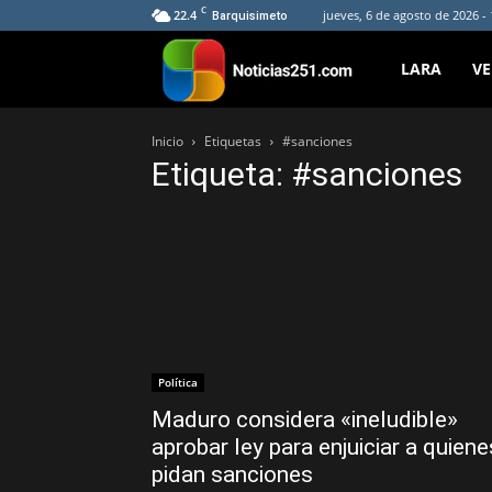
C
22.4
jueves, 6 de agosto de 2026 -
Barquisimeto
Noticias251
LARA
V
Inicio
Etiquetas
#sanciones
Etiqueta: #sanciones
Política
Maduro considera «ineludible»
aprobar ley para enjuiciar a quiene
pidan sanciones