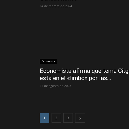
14 de febrero de 2024
Economía
Economista afirma que tema Citg
está en el «limbo» por las...
17 de agosto de 2023
1
2
3